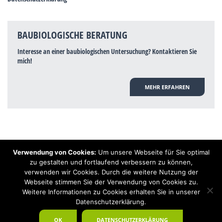
BAUBIOLOGISCHE BERATUNG
Interesse an einer baubiologischen Untersuchung? Kontaktieren Sie
mich!
MEHR ERFAHREN
Verwendung von Cookies:
Um unsere Webseite für Sie optimal
Hinweis: Trotz zahlreicher Studien, die einen Zusammenhang zwischen
zu gestalten und fortlaufend verbessern zu können,
Elektrosmog und gesundheitlichen Problemen aufzeigen, ist es von der
verwenden wir Cookies. Durch die weitere Nutzung der
praktischen Schulmedizin bisher wissenschaftlich nicht anerkannt, dass
Elektrosmog und Erdstrahlen gesundheitliche Auswirkungen haben können.
Webseite stimmen Sie der Verwendung von Cookies zu.
Ähnliches galt auch über Jahrzehnte für die Akkupunktur und die
Weitere Informationen zu Cookies erhalten Sie in unserer
Homöopathie. Sie suchen einen Baubiologen? Baubiologe Baldermnn - Ihr
Datenschutzerklärung.
Spezialist für gesunden Schlaf!
OK
DATENSCHUTZERKLÄRUNG