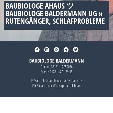
BAUBIOLOGE AHAUS ツ
BAUBIOLOGE BALDERMANN UG »
RUTENGÄNGER, SCHLAFPROBLEME
BAUBIOLOGE BALDERMANN
Telefon:
08121 – 2259056
Mobil:
0178 – 4 91 39 38
E-Mail: info@baubiologe-baldermann.de
Für Sie auch per
Whatsapp!
erreichbar.