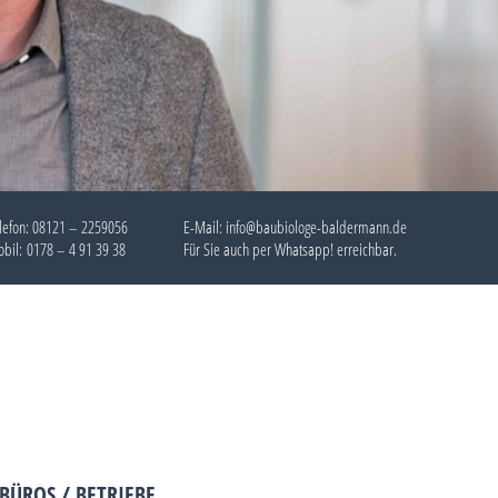
lefon:
08121 – 2259056
E-Mail: info@baubiologe-baldermann.de
bil:
0178 – 4 91 39 38
Für Sie auch per
Whatsapp!
erreichbar.
BÜROS / BETRIEBE