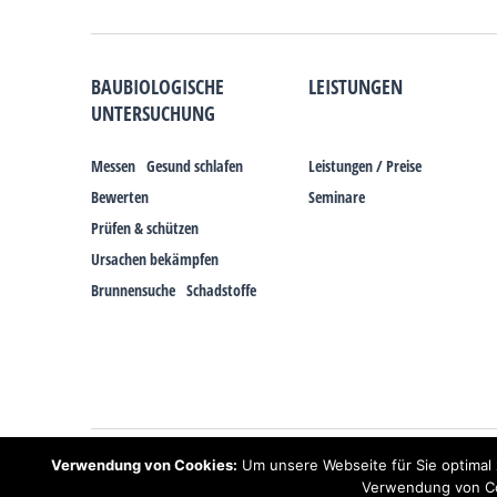
BAUBIOLOGISCHE
LEISTUNGEN
UNTERSUCHUNG
Messen
Gesund schlafen
Leistungen / Preise
Bewerten
Seminare
Prüfen & schützen
Ursachen bekämpfen
Brunnensuche
Schadstoffe
Hinweis: Trotz zahlreicher Studien, die einen Zusammenhang zwischen 
Verwendung von Cookies:
Um unsere Webseite für Sie optimal 
und Erdstrahlen gesundheitliche Auswirkungen haben können. Ähnliche
Schlaf!
Verwendung von Coo