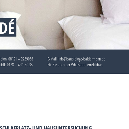
DÉ
lefon:
08121 – 2259056
E-Mail: info@baubiologe-baldermann.de
bil:
0178 – 4 91 39 38
Für Sie auch per
Whatsapp!
erreichbar.
SCHLAFPLATZ- UND HAUSUNTERSUCHUNG