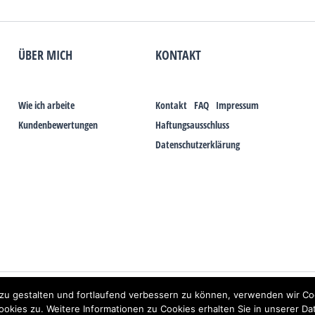
ÜBER MICH
KONTAKT
Wie ich arbeite
Kontakt
FAQ
Impressum
Kundenbewertungen
Haftungsausschluss
Datenschutzerklärung
Elektrosmog und gesundheitlichen Problemen aufzeigen, ist es von der praktischen Sc
zu gestalten und fortlaufend verbessern zu können, verwenden wir Co
s galt auch über Jahrzehnte für die Akkupunktur und die Homöopathie. Sie suchen ei
kies zu. Weitere Informationen zu Cookies erhalten Sie in unserer Da