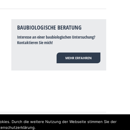
BAUBIOLOGISCHE BERATUNG
Interesse an einer baubiologischen Untersuchung?
Kontaktieren Sie mich!
MEHR ERFAHREN
hulmedizin bisher wissenschaftlich nicht anerkannt, dass Elektrosmog
okies. Durch die weitere Nutzung der Webseite stimmen Sie der
nen Baubiologen? Baubiologe Baldermnn - Ihr Spezialist für gesunden
tenschutzerklärung.