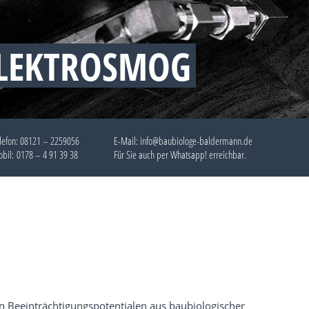
ELEKTROSMOG
lefon:
08121 – 2259056
E-Mail: info@baubiologe-baldermann.de
bil:
0178 – 4 91 39 38
Für Sie auch per
Whatsapp!
erreichbar.
on Beeinträchtigungspotentialen aus baubiologischer