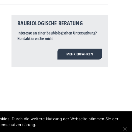
BAUBIOLOGISCHE BERATUNG
Interesse an einer baubiologischen Untersuchung?
Kontaktieren Sie mich!
MEHR ERFAHREN
hulmedizin bisher wissenschaftlich nicht anerkannt, dass Elektrosmog
okies. Durch die weitere Nutzung der Webseite stimmen Sie der
nen Baubiologen? Baubiologe Baldermnn - Ihr Spezialist für gesunden
tenschutzerklärung.