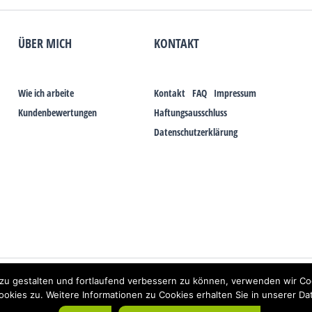
ÜBER MICH
KONTAKT
Wie ich arbeite
Kontakt
FAQ
Impressum
Kundenbewertungen
Haftungsausschluss
Datenschutzerklärung
Elektrosmog und gesundheitlichen Problemen aufzeigen, ist es von der praktischen Sc
zu gestalten und fortlaufend verbessern zu können, verwenden wir Co
s galt auch über Jahrzehnte für die Akkupunktur und die Homöopathie. Sie suchen ei
kies zu. Weitere Informationen zu Cookies erhalten Sie in unserer Da