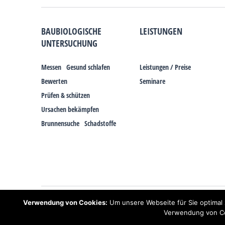
BAUBIOLOGISCHE
LEISTUNGEN
UNTERSUCHUNG
Messen
Gesund schlafen
Leistungen / Preise
Bewerten
Seminare
Prüfen & schützen
Ursachen bekämpfen
Brunnensuche
Schadstoffe
Hinweis: Trotz zahlreicher Studien, die einen Zusammenhang zwischen 
Verwendung von Cookies:
Um unsere Webseite für Sie optimal 
und Erdstrahlen gesundheitliche Auswirkungen haben können. Ähnliche
Schlaf!
Verwendung von Coo