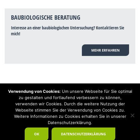
BAUBIOLOGISCHE BERATUNG
Interesse an einer baubiologischen Untersuchung? Kontaktieren Sie
mich!
MEHR ERFAHREN
Verwendung von Cookies:
Um unsere Webseite für Sie optimal
Hinweis: Trotz zahlreicher Studien, die einen Zusammenhang zwischen
zu gestalten und fortlaufend verbessern zu können,
Elektrosmog und gesundheitlichen Problemen aufzeigen, ist es von der
verwenden wir Cookies. Durch die weitere Nutzung der
praktischen Schulmedizin bisher wissenschaftlich nicht anerkannt, dass
Elektrosmog und Erdstrahlen gesundheitliche Auswirkungen haben können.
Webseite stimmen Sie der Verwendung von Cookies zu.
Ähnliches galt auch über Jahrzehnte für die Akkupunktur und die
Weitere Informationen zu Cookies erhalten Sie in unserer
Homöopathie. Sie suchen einen Baubiologen? Baubiologe Baldermnn - Ihr
Datenschutzerklärung.
Spezialist für gesunden Schlaf!
OK
DATENSCHUTZERKLÄRUNG