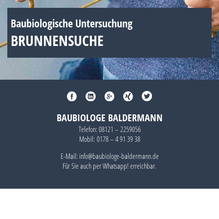
Baubiologische Untersuchung
BRUNNENSUCHE
BAUBIOLOGE BALDERMANN
Telefon:
08121 – 2259056
Mobil:
0178 – 4 91 39 38
E-Mail: info@baubiologe-baldermann.de
Für Sie auch per
Whatsapp!
erreichbar.