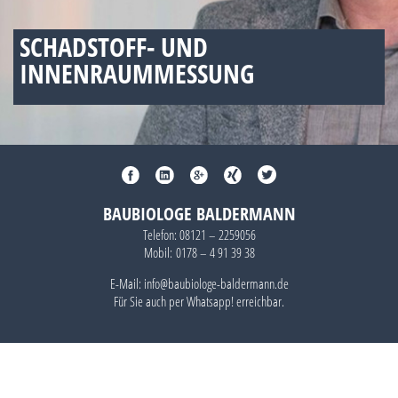
SCHADSTOFF- UND
INNENRAUMMESSUNG
BAUBIOLOGE BALDERMANN
Telefon:
08121 – 2259056
Mobil:
0178 – 4 91 39 38
E-Mail: info@baubiologe-baldermann.de
Für Sie auch per
Whatsapp!
erreichbar.