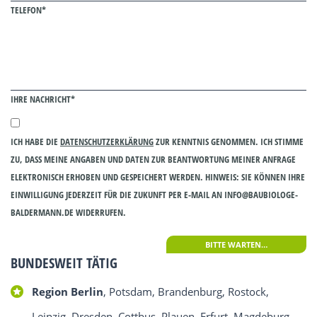
TELEFON*
IHRE NACHRICHT*
ICH HABE DIE
DATENSCHUTZERKLÄRUNG
ZUR KENNTNIS GENOMMEN. ICH STIMME
ZU, DASS MEINE ANGABEN UND DATEN ZUR BEANTWORTUNG MEINER ANFRAGE
ELEKTRONISCH ERHOBEN UND GESPEICHERT WERDEN. HINWEIS: SIE KÖNNEN IHRE
EINWILLIGUNG JEDERZEIT FÜR DIE ZUKUNFT PER E-MAIL AN INFO@BAUBIOLOGE-
BALDERMANN.DE WIDERRUFEN.
Alternative:
BUNDESWEIT TÄTIG
Region Berlin
, Potsdam, Brandenburg, Rostock,
Leipzig, Dresden, Cottbus, Plauen, Erfurt, Magdeburg