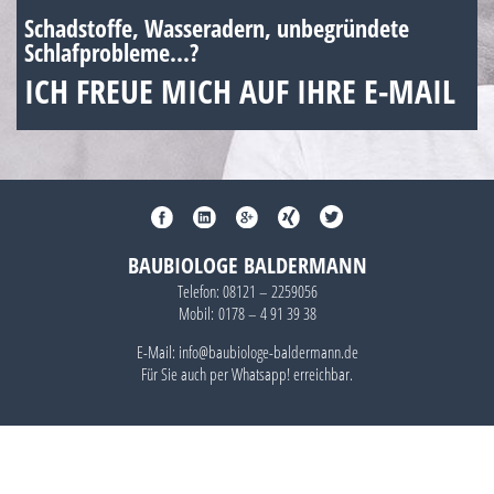
Schadstoffe, Wasseradern, unbegründete
Schlafprobleme...?
ICH FREUE MICH AUF IHRE E-MAIL
BAUBIOLOGE BALDERMANN
Telefon:
08121 – 2259056
Mobil:
0178 – 4 91 39 38
E-Mail: info@baubiologe-baldermann.de
Für Sie auch per
Whatsapp!
erreichbar.