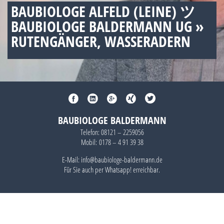
BAUBIOLOGE ALFELD (LEINE) ツ
BAUBIOLOGE BALDERMANN UG »
RUTENGÄNGER, WASSERADERN
BAUBIOLOGE BALDERMANN
Telefon:
08121 – 2259056
Mobil:
0178 – 4 91 39 38
E-Mail: info@baubiologe-baldermann.de
Für Sie auch per
Whatsapp!
erreichbar.