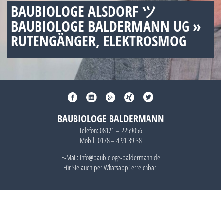
BAUBIOLOGE ALSDORF ツ
BAUBIOLOGE BALDERMANN UG »
RUTENGÄNGER, ELEKTROSMOG
BAUBIOLOGE BALDERMANN
Telefon:
08121 – 2259056
Mobil:
0178 – 4 91 39 38
E-Mail: info@baubiologe-baldermann.de
Für Sie auch per
Whatsapp!
erreichbar.