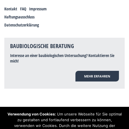
Kontakt
FAQ
Impressum
Haftungsausschluss
Datenschutzerklärung
BAUBIOLOGISCHE BERATUNG
Interesse an einer baubiologischen Untersuchung? Kontaktieren Sie
mich!
MEHR ERFAHREN
Verwendung von Cookies:
Um unsere Webseite für Sie optimal
Hinweis: Trotz zahlreicher Studien, die einen Zusammenhang zwischen
zu gestalten und fortlaufend verbessern zu können,
Elektrosmog und gesundheitlichen Problemen aufzeigen, ist es von der
verwenden wir Cookies. Durch die weitere Nutzung der
praktischen Schulmedizin bisher wissenschaftlich nicht anerkannt, dass