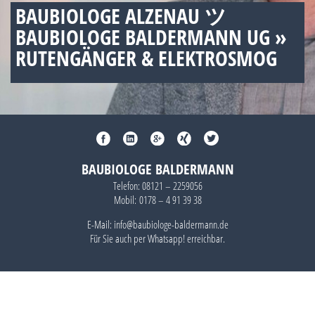
BAUBIOLOGE ALZENAU ツ
BAUBIOLOGE BALDERMANN UG »
RUTENGÄNGER & ELEKTROSMOG
BAUBIOLOGE BALDERMANN
Telefon:
08121 – 2259056
Mobil:
0178 – 4 91 39 38
E-Mail: info@baubiologe-baldermann.de
Für Sie auch per
Whatsapp!
erreichbar.