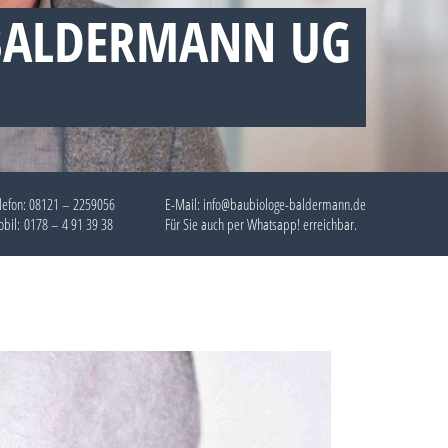
 BALDERMANN UG
lefon:
08121 – 2259056
E-Mail: info@baubiologe-baldermann.de
bil:
0178 – 4 91 39 38
Für Sie auch per
Whatsapp!
erreichbar.