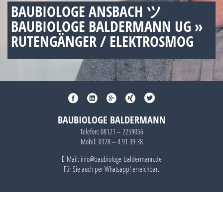
BAUBIOLOGE ANSBACH ツ
BAUBIOLOGE BALDERMANN UG »
RUTENGÄNGER / ELEKTROSMOG
BAUBIOLOGE BALDERMANN
Telefon:
08121 – 2259056
Mobil:
0178 – 4 91 39 38
E-Mail: info@baubiologe-baldermann.de
Für Sie auch per
Whatsapp!
erreichbar.