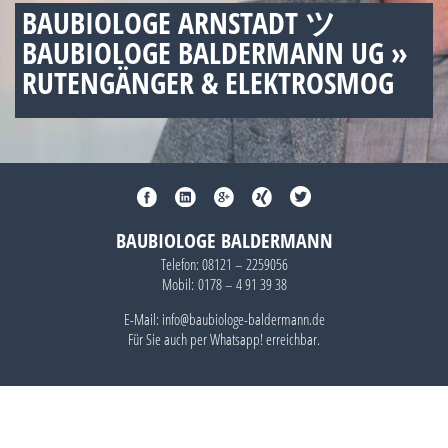
BAUBIOLOGE ARNSTADT ツ
BAUBIOLOGE BALDERMANN UG »
RUTENGÄNGER & ELEKTROSMOG
BAUBIOLOGE BALDERMANN
Telefon:
08121 – 2259056
Mobil:
0178 – 4 91 39 38
E-Mail: info@baubiologe-baldermann.de
Für Sie auch per
Whatsapp!
erreichbar.