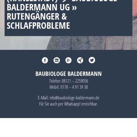
BALDERMANN UG »
RUTENGÄNGER &
SCHLAFPROBLEME
BAUBIOLOGE BALDERMANN
Telefon:
08121 – 2259056
Mobil:
0178 – 4 91 39 38
E-Mail: info@baubiologe-baldermann.de
Für Sie auch per
Whatsapp!
erreichbar.