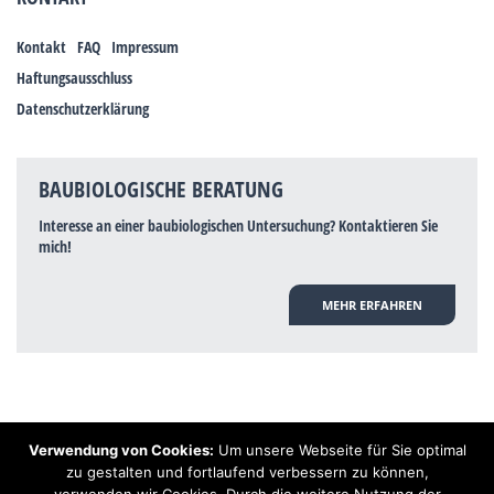
Kontakt
FAQ
Impressum
Haftungsausschluss
Datenschutzerklärung
BAUBIOLOGISCHE BERATUNG
Interesse an einer baubiologischen Untersuchung? Kontaktieren Sie
mich!
MEHR ERFAHREN
Verwendung von Cookies:
Um unsere Webseite für Sie optimal
Hinweis: Trotz zahlreicher Studien, die einen Zusammenhang zwischen
zu gestalten und fortlaufend verbessern zu können,
Elektrosmog und gesundheitlichen Problemen aufzeigen, ist es von der