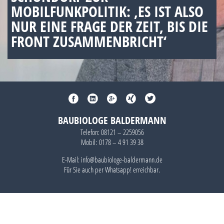
MOBILFUNKPOLITIK: ‚ES IST ALSO
NUR EINE FRAGE DER ZEIT, BIS DIE
FRONT ZUSAMMENBRICHT‘
BAUBIOLOGE BALDERMANN
Telefon:
08121 – 2259056
Mobil:
0178 – 4 91 39 38
E-Mail: info@baubiologe-baldermann.de
Für Sie auch per
Whatsapp!
erreichbar.