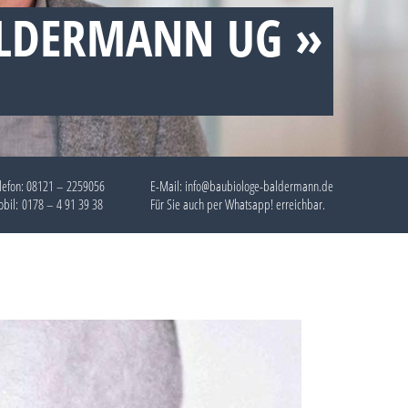
ALDERMANN UG »
lefon:
08121 – 2259056
E-Mail: info@baubiologe-baldermann.de
bil:
0178 – 4 91 39 38
Für Sie auch per
Whatsapp!
erreichbar.