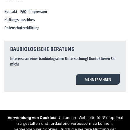
Kontakt
FAQ
Impressum
Haftungsausschluss
Datenschutzerklärung
BAUBIOLOGISCHE BERATUNG
Interesse an einer baubiologischen Untersuchung? Kontaktieren Sie
mich!
MEHR ERFAHREN
Verwendung von Cookies:
Um unsere Webseite für Sie optimal
Hinweis: Trotz zahlreicher Studien, die einen Zusammenhang zwischen
zu gestalten und fortlaufend verbessern zu können,
Elektrosmog und gesundheitlichen Problemen aufzeigen, ist es von der
verwenden wir Cookies. Durch die weitere Nutzung der
praktischen Schulmedizin bisher wissenschaftlich nicht anerkannt, dass