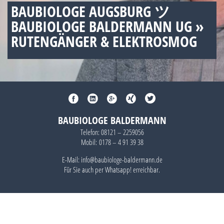
BAUBIOLOGE AUGSBURG ツ
BAUBIOLOGE BALDERMANN UG »
RUTENGÄNGER & ELEKTROSMOG
BAUBIOLOGE BALDERMANN
Telefon:
08121 – 2259056
Mobil:
0178 – 4 91 39 38
E-Mail: info@baubiologe-baldermann.de
Für Sie auch per
Whatsapp!
erreichbar.