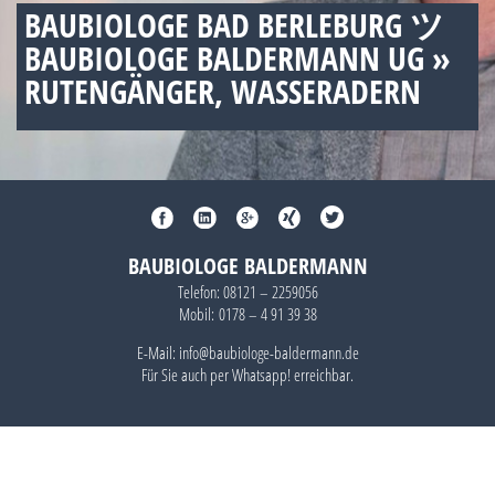
BAUBIOLOGE BAD BERLEBURG ツ
BAUBIOLOGE BALDERMANN UG »
RUTENGÄNGER, WASSERADERN
BAUBIOLOGE BALDERMANN
Telefon:
08121 – 2259056
Mobil:
0178 – 4 91 39 38
E-Mail: info@baubiologe-baldermann.de
Für Sie auch per
Whatsapp!
erreichbar.