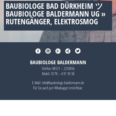
BAUBIOLOGE BAD DÜRKHEIM ツ
BAUBIOLOGE BALDERMANN UG »
RUTENGÄNGER, ELEKTROSMOG
BAUBIOLOGE BALDERMANN
Telefon:
08121 – 2259056
Mobil:
0178 – 4 91 39 38
E-Mail: info@baubiologe-baldermann.de
Für Sie auch per
Whatsapp!
erreichbar.