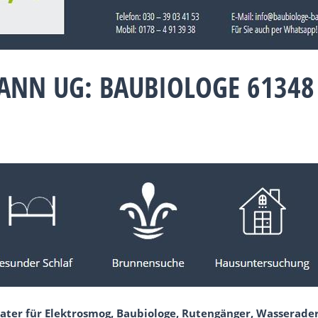
ANN UG: BAUBIOLOGE 6134
ater für Elektrosmog, Baubiologe, Rutengänger, Wasserade