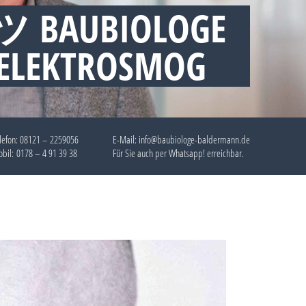
 ツ BAUBIOLOGE
 ELEKTROSMOG
lefon:
08121 – 2259056
E-Mail: info@baubiologe-baldermann.de
bil:
0178 – 4 91 39 38
Für Sie auch per
Whatsapp!
erreichbar.