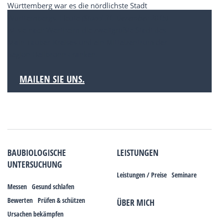
Württemberg war es die nördlichste Stadt
Württembergs. Heute
(Stand 31. Dezember 2015)
ist sie nach Wertheim die zweitgrößte Stadt des
Main-Tauber-Kreises und ein Mittelzentrum der
Region Heilbronn-Franken.
MAILEN SIE UNS.
BAUBIOLOGISCHE
LEISTUNGEN
UNTERSUCHUNG
Leistungen / Preise
Seminare
Messen
Gesund schlafen
Bewerten
Prüfen & schützen
ÜBER MICH
Ursachen bekämpfen