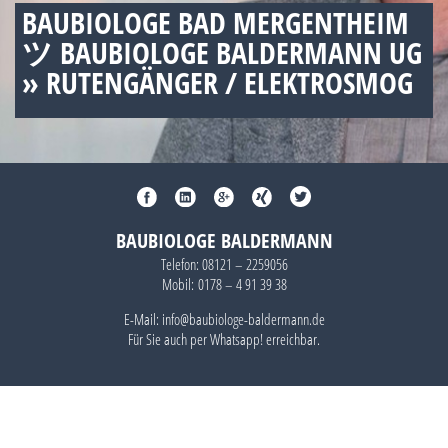
BAUBIOLOGE BAD MERGENTHEIM
ツ BAUBIOLOGE BALDERMANN UG
» RUTENGÄNGER / ELEKTROSMOG
BAUBIOLOGE BALDERMANN
Telefon:
08121 – 2259056
Mobil:
0178 – 4 91 39 38
E-Mail: info@baubiologe-baldermann.de
Für Sie auch per
Whatsapp!
erreichbar.