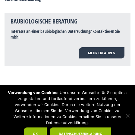
BAUBIOLOGISCHE BERATUNG
Interesse an einer baubiologischen Untersuchung? Kontaktieren Sie
mich!
MEHR ERFAHREN
Verwendung von Cookies:
Um unsere Webseite für Sie optimal
Hinweis: Trotz zahlreicher Studien, die einen Zusammenhang zwischen
zu gestalten und fortlaufend verbessern zu können,
Elektrosmog und gesundheitlichen Problemen aufzeigen, ist es von der
verwenden wir Cookies. Durch die weitere Nutzung der
praktischen Schulmedizin bisher wissenschaftlich nicht anerkannt, dass
Elektrosmog und Erdstrahlen gesundheitliche Auswirkungen haben können.
Webseite stimmen Sie der Verwendung von Cookies zu.
Ähnliches galt auch über Jahrzehnte für die Akkupunktur und die
Weitere Informationen zu Cookies erhalten Sie in unserer
Homöopathie. Sie suchen einen Baubiologen? Baubiologe Baldermnn - Ihr
Datenschutzerklärung.
Spezialist für gesunden Schlaf!
OK
DATENSCHUTZERKLÄRUNG