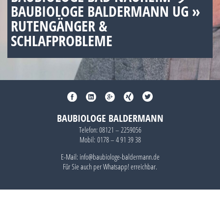
BAUBIOLOGE BALDERMANN UG »
RUTENGÄNGER &
SCHLAFPROBLEME
BAUBIOLOGE BALDERMANN
Telefon:
08121 – 2259056
Mobil:
0178 – 4 91 39 38
E-Mail: info@baubiologe-baldermann.de
Für Sie auch per
Whatsapp!
erreichbar.