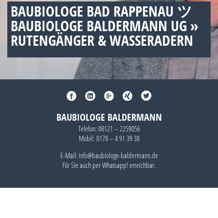
BAUBIOLOGE BAD RAPPENAU ツ
BAUBIOLOGE BALDERMANN UG »
RUTENGÄNGER & WASSERADERN
BAUBIOLOGE BALDERMANN
Telefon:
08121 – 2259056
Mobil:
0178 – 4 91 39 38
E-Mail: info@baubiologe-baldermann.de
Für Sie auch per
Whatsapp!
erreichbar.