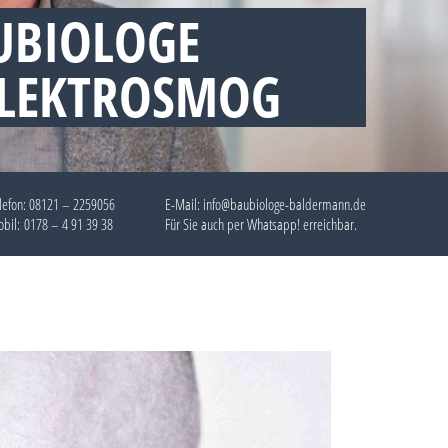
UBIOLOGE
ELEKTROSMOG
lefon:
08121 – 2259056
E-Mail: info@baubiologe-baldermann.de
bil:
0178 – 4 91 39 38
Für Sie auch per
Whatsapp!
erreichbar.