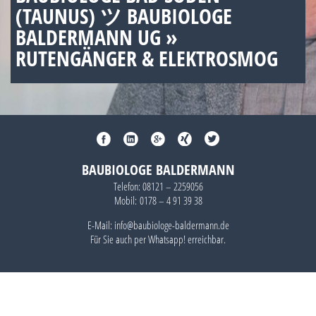
(TAUNUS) ツ BAUBIOLOGE
BALDERMANN UG »
RUTENGÄNGER & ELEKTROSMOG
BAUBIOLOGE BALDERMANN
Telefon:
08121 – 2259056
Mobil:
0178 – 4 91 39 38
E-Mail: info@baubiologe-baldermann.de
Für Sie auch per
Whatsapp!
erreichbar.