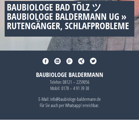
BAUBIOLOGE BAD TÖLZ ツ
BAUBIOLOGE BALDERMANN UG »
RUTENGÄNGER, SCHLAFPROBLEME
BAUBIOLOGE BALDERMANN
Telefon:
08121 – 2259056
Mobil:
0178 – 4 91 39 38
E-Mail: info@baubiologe-baldermann.de
Für Sie auch per
Whatsapp!
erreichbar.