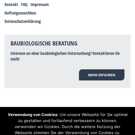
Kontakt
FAQ
Impressum
Haftungsausschluss
Datenschutzerklärung
BAUBIOLOGISCHE BERATUNG
Interesse an einer baubiologischen Untersuchung? Kontaktieren Sie
mich!
MEHR ERFAHREN
Verwendung von Cookies:
Um unsere Webseite für Sie optimal
Hinweis: Trotz zahlreicher Studien, die einen Zusammenhang zwischen
zu gestalten und fortlaufend verbessern zu können,
Elektrosmog und gesundheitlichen Problemen aufzeigen, ist es von der
verwenden wir Cookies. Durch die weitere Nutzung der
praktischen Schulmedizin bisher wissenschaftlich nicht anerkannt, dass
Elektrosmog und Erdstrahlen gesundheitliche Auswirkungen haben können.
Webseite stimmen Sie der Verwendung von Cookies zu.