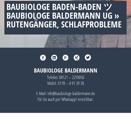
BAUBIOLOGE BADEN-BADEN ツ
BAUBIOLOGE BALDERMANN UG »
RUTENGÄNGER, SCHLAFPROBLEME
BAUBIOLOGE BALDERMANN
Telefon:
08121 – 2259056
Mobil:
0178 – 4 91 39 38
E-Mail: info@baubiologe-baldermann.de
Für Sie auch per
Whatsapp!
erreichbar.