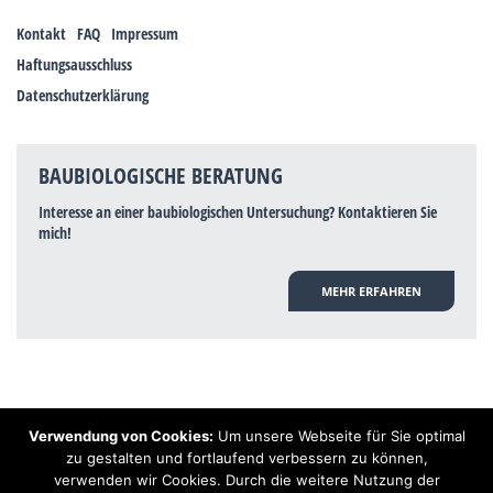
Kontakt
FAQ
Impressum
Haftungsausschluss
Datenschutzerklärung
BAUBIOLOGISCHE BERATUNG
Interesse an einer baubiologischen Untersuchung? Kontaktieren Sie
mich!
MEHR ERFAHREN
Verwendung von Cookies:
Um unsere Webseite für Sie optimal
Hinweis: Trotz zahlreicher Studien, die einen Zusammenhang zwischen
zu gestalten und fortlaufend verbessern zu können,
Elektrosmog und gesundheitlichen Problemen aufzeigen, ist es von der
verwenden wir Cookies. Durch die weitere Nutzung der
praktischen Schulmedizin bisher wissenschaftlich nicht anerkannt, dass