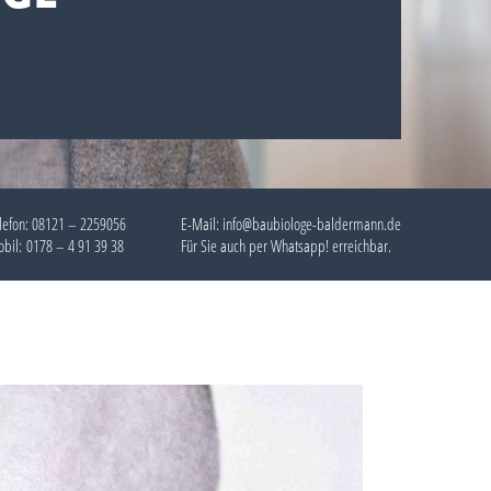
lefon:
08121 – 2259056
E-Mail: info@baubiologe-baldermann.de
bil:
0178 – 4 91 39 38
Für Sie auch per
Whatsapp!
erreichbar.