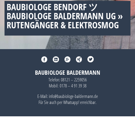
BAUBIOLOGE BENDORF ツ
BAUBIOLOGE BALDERMANN UG »
RUTENGÄNGER & ELEKTROSMOG
BAUBIOLOGE BALDERMANN
Telefon:
08121 – 2259056
Mobil:
0178 – 4 91 39 38
E-Mail: info@baubiologe-baldermann.de
Für Sie auch per
Whatsapp!
erreichbar.