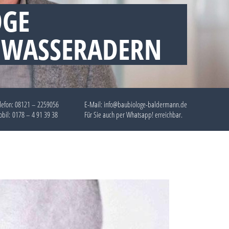
OGE
 WASSERADERN
lefon:
08121 – 2259056
E-Mail: info@baubiologe-baldermann.de
bil:
0178 – 4 91 39 38
Für Sie auch per
Whatsapp!
erreichbar.