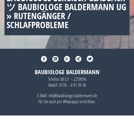
ツ BAUBIOLOGE BALDERMANN UG
» RUTENGÄNGER /
SCHLAFPROBLEME
BAUBIOLOGE BALDERMANN
Telefon:
08121 – 2259056
Mobil:
0178 – 4 91 39 38
E-Mail: info@baubiologe-baldermann.de
Für Sie auch per
Whatsapp!
erreichbar.