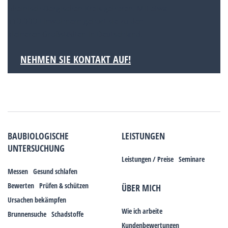
Rheinisch-Bergischen Kreis gehören. Mit etwa
110.000 Einwohnern gehört sie zu den
kleineren Großstädten in Deutschland.
NEHMEN SIE KONTAKT AUF!
BAUBIOLOGISCHE
LEISTUNGEN
UNTERSUCHUNG
Leistungen / Preise
Seminare
Messen
Gesund schlafen
Bewerten
Prüfen & schützen
ÜBER MICH
Ursachen bekämpfen
Wie ich arbeite
Brunnensuche
Schadstoffe
Kundenbewertungen