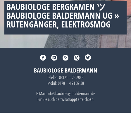
BAUBIOLOGE BERGKAMEN ツ
BAUBIOLOGE BALDERMANN UG »
RUTENGÄNGER, ELEKTROSMOG
BAUBIOLOGE BALDERMANN
Telefon:
08121 – 2259056
Mobil:
0178 – 4 91 39 38
E-Mail: info@baubiologe-baldermann.de
Für Sie auch per
Whatsapp!
erreichbar.