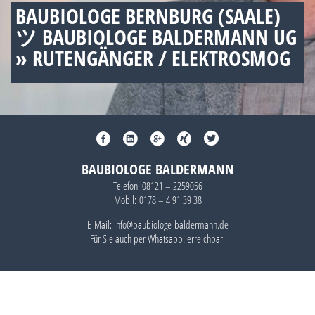
BAUBIOLOGE BERNBURG (SAALE)
ツ BAUBIOLOGE BALDERMANN UG
» RUTENGÄNGER / ELEKTROSMOG
BAUBIOLOGE BALDERMANN
Telefon:
08121 – 2259056
Mobil:
0178 – 4 91 39 38
E-Mail: info@baubiologe-baldermann.de
Für Sie auch per
Whatsapp!
erreichbar.