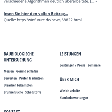
verschiedene Algorithmen deutlich überarbeitete. […]«
lesen Sie hier den vollen Beitrag…
Quelle: http://winfuture.de/news,68822.html
BAUBIOLOGISCHE
LEISTUNGEN
UNTERSUCHUNG
Leistungen / Preise
Seminare
Messen
Gesund schlafen
Bewerten
Prüfen & schützen
ÜBER MICH
Ursachen bekämpfen
Wie ich arbeite
Brunnensuche
Schadstoffe
Kundenbewertungen
KONTAKT