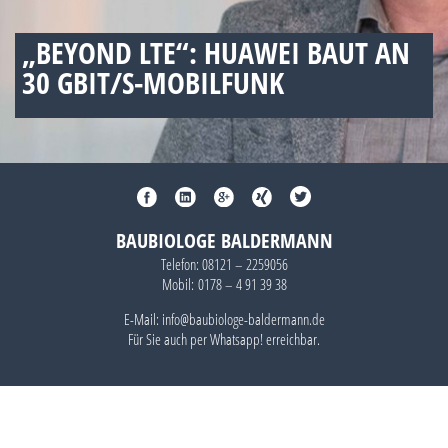
„BEYOND LTE“: HUAWEI BAUT AN
30 GBIT/S-MOBILFUNK
BAUBIOLOGE BALDERMANN
Telefon:
08121 – 2259056
Mobil:
0178 – 4 91 39 38
E-Mail: info@baubiologe-baldermann.de
Für Sie auch per
Whatsapp!
erreichbar.