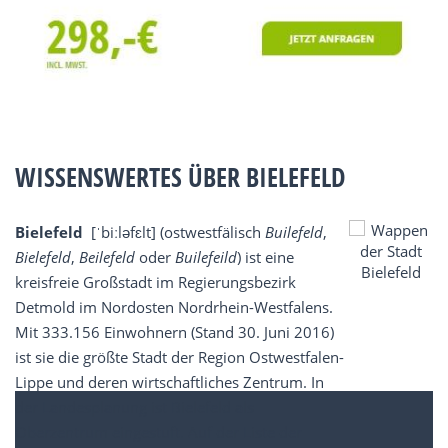
WISSENSWERTES ÜBER BIELEFELD
Bielefeld
[ˈbiːləfɛlt] (ostwestfälisch
Builefeld
,
Bielefeld
,
Beilefeld
oder
Builefeild
) ist eine
kreisfreie Großstadt im Regierungsbezirk
Detmold im Nordosten Nordrhein-Westfalens.
Mit 333.156 Einwohnern (Stand 30. Juni 2016)
ist sie die größte Stadt der Region Ostwestfalen-
Lippe und deren wirtschaftliches Zentrum. In
der Landesplanung ist Bielefeld als
Oberzentrum eingestuft. Auf der Liste der