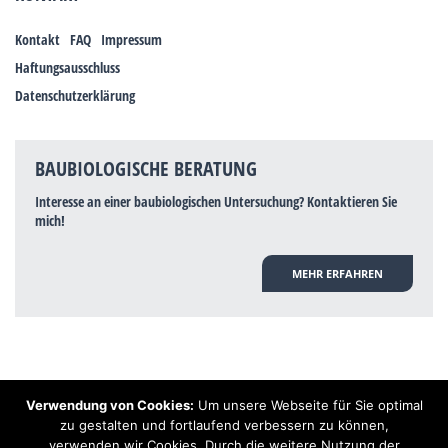
Kontakt
FAQ
Impressum
Haftungsausschluss
Datenschutzerklärung
BAUBIOLOGISCHE BERATUNG
Interesse an einer baubiologischen Untersuchung? Kontaktieren Sie
mich!
MEHR ERFAHREN
Verwendung von Cookies:
Um unsere Webseite für Sie optimal
Hinweis: Trotz zahlreicher Studien, die einen Zusammenhang zwischen
zu gestalten und fortlaufend verbessern zu können,
Elektrosmog und gesundheitlichen Problemen aufzeigen, ist es von der
verwenden wir Cookies. Durch die weitere Nutzung der
praktischen Schulmedizin bisher wissenschaftlich nicht anerkannt, dass