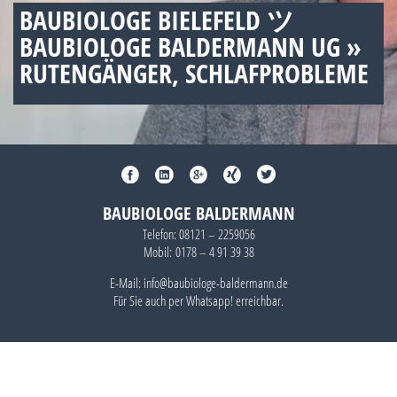
BAUBIOLOGE BIELEFELD ツ
BAUBIOLOGE BALDERMANN UG »
RUTENGÄNGER, SCHLAFPROBLEME
BAUBIOLOGE BALDERMANN
Telefon:
08121 – 2259056
Mobil:
0178 – 4 91 39 38
E-Mail: info@baubiologe-baldermann.de
Für Sie auch per
Whatsapp!
erreichbar.