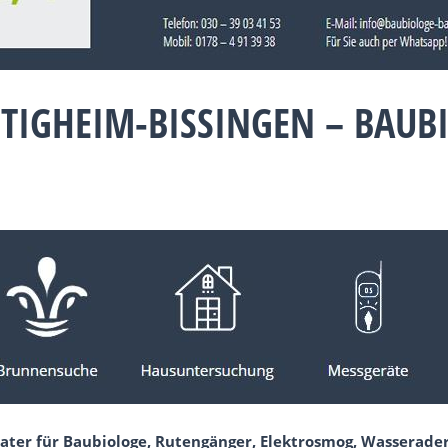
ETIGHEIM-BISSINGEN – BAU
ater für Baubiologe, Rutengänger, Elektrosmog, Wasserade