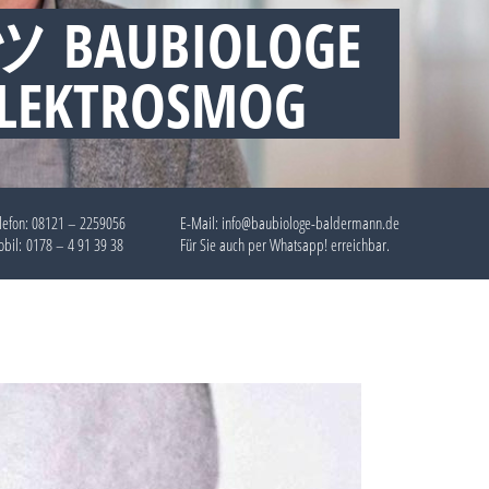
 ツ BAUBIOLOGE
ELEKTROSMOG
lefon:
08121 – 2259056
E-Mail: info@baubiologe-baldermann.de
bil:
0178 – 4 91 39 38
Für Sie auch per
Whatsapp!
erreichbar.