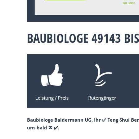
BAUBIOLOGE 49143 BI
Baubiologe Baldermann UG, Ihr ✅ Feng Shui Ber
uns bald ✉ ✔️.