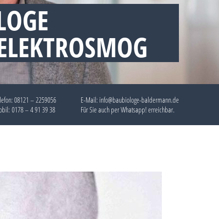
LOGE
 ELEKTROSMOG
lefon:
08121 – 2259056
E-Mail: info@baubiologe-baldermann.de
bil:
0178 – 4 91 39 38
Für Sie auch per
Whatsapp!
erreichbar.