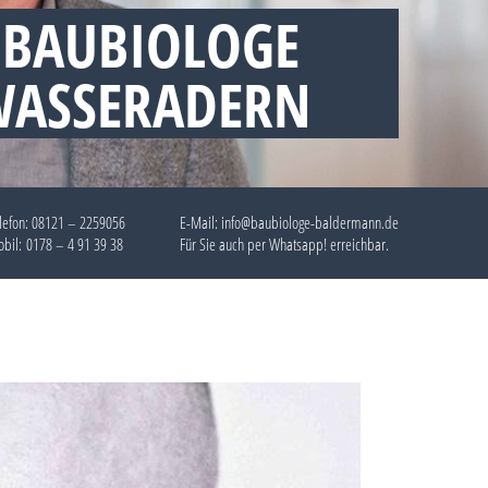
 BAUBIOLOGE
WASSERADERN
lefon:
08121 – 2259056
E-Mail: info@baubiologe-baldermann.de
bil:
0178 – 4 91 39 38
Für Sie auch per
Whatsapp!
erreichbar.