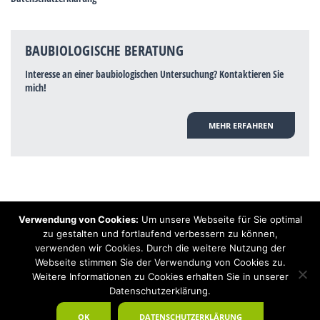
BAUBIOLOGISCHE BERATUNG
Interesse an einer baubiologischen Untersuchung? Kontaktieren Sie
mich!
MEHR ERFAHREN
Verwendung von Cookies:
Um unsere Webseite für Sie optimal
Hinweis: Trotz zahlreicher Studien, die einen Zusammenhang zwischen
zu gestalten und fortlaufend verbessern zu können,
Elektrosmog und gesundheitlichen Problemen aufzeigen, ist es von der
verwenden wir Cookies. Durch die weitere Nutzung der
praktischen Schulmedizin bisher wissenschaftlich nicht anerkannt, dass
Elektrosmog und Erdstrahlen gesundheitliche Auswirkungen haben können.
Webseite stimmen Sie der Verwendung von Cookies zu.
Ähnliches galt auch über Jahrzehnte für die Akkupunktur und die
Weitere Informationen zu Cookies erhalten Sie in unserer
Homöopathie. Sie suchen einen Baubiologen? Baubiologe Baldermnn - Ihr
Datenschutzerklärung.
Spezialist für gesunden Schlaf!
OK
DATENSCHUTZERKLÄRUNG