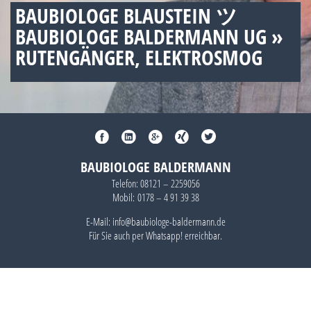
BAUBIOLOGE BLAUSTEIN ツ
BAUBIOLOGE BALDERMANN UG »
RUTENGÄNGER, ELEKTROSMOG
BAUBIOLOGE BALDERMANN
Telefon:
08121 – 2259056
Mobil:
0178 – 4 91 39 38
E-Mail: info@baubiologe-baldermann.de
Für Sie auch per
Whatsapp!
erreichbar.