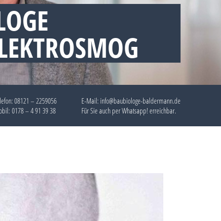
LOGE
ELEKTROSMOG
lefon:
08121 – 2259056
E-Mail: info@baubiologe-baldermann.de
bil:
0178 – 4 91 39 38
Für Sie auch per
Whatsapp!
erreichbar.