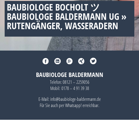
BAUBIOLOGE BOCHOLT ツ
BAUBIOLOGE BALDERMANN UG »
RUTENGÄNGER, WASSERADERN
BAUBIOLOGE BALDERMANN
Telefon:
08121 – 2259056
Mobil:
0178 – 4 91 39 38
E-Mail: info@baubiologe-baldermann.de
Für Sie auch per
Whatsapp!
erreichbar.