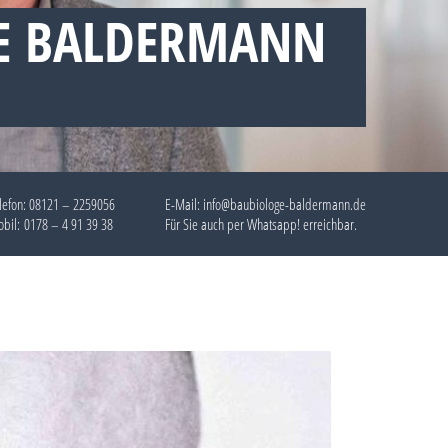
E BALDERMANN
lefon:
08121 – 2259056
E-Mail: info@baubiologe-baldermann.de
bil:
0178 – 4 91 39 38
Für Sie auch per
Whatsapp!
erreichbar.