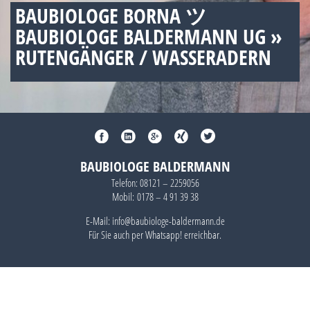
BAUBIOLOGE BORNA ツ
BAUBIOLOGE BALDERMANN UG »
RUTENGÄNGER / WASSERADERN
BAUBIOLOGE BALDERMANN
Telefon:
08121 – 2259056
Mobil:
0178 – 4 91 39 38
E-Mail: info@baubiologe-baldermann.de
Für Sie auch per
Whatsapp!
erreichbar.