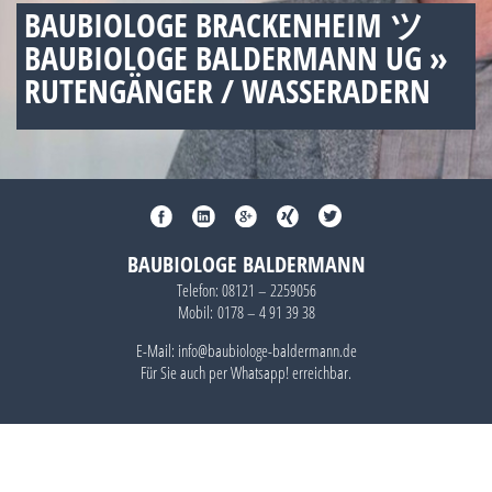
BAUBIOLOGE BRACKENHEIM ツ
BAUBIOLOGE BALDERMANN UG »
RUTENGÄNGER / WASSERADERN
BAUBIOLOGE BALDERMANN
Telefon:
08121 – 2259056
Mobil:
0178 – 4 91 39 38
E-Mail: info@baubiologe-baldermann.de
Für Sie auch per
Whatsapp!
erreichbar.