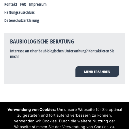
Kontakt
FAQ
Impressum
Haftungsausschluss
Datenschutzerklärung
BAUBIOLOGISCHE BERATUNG
Interesse an einer baubiologischen Untersuchung? Kontaktieren Sie
mich!
MEHR ERFAHREN
Verwendung von Cookies:
Um unsere Webseite für Sie optimal
Hinweis: Trotz zahlreicher Studien, die einen Zusammenhang zwischen
zu gestalten und fortlaufend verbessern zu können,
Elektrosmog und gesundheitlichen Problemen aufzeigen, ist es von der
verwenden wir Cookies. Durch die weitere Nutzung der
praktischen Schulmedizin bisher wissenschaftlich nicht anerkannt, dass
Elektrosmog und Erdstrahlen gesundheitliche Auswirkungen haben können.
Webseite stimmen Sie der Verwendung von Cookies zu.