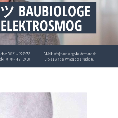
 ツ BAUBIOLOGE
 ELEKTROSMOG
lefon:
08121 – 2259056
E-Mail: info@baubiologe-baldermann.de
bil:
0178 – 4 91 39 38
Für Sie auch per
Whatsapp!
erreichbar.