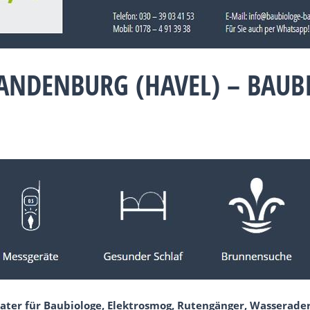
RANDENBURG (HAVEL) – BAU
ater für Baubiologe, Elektrosmog, Rutengänger, Wasserade