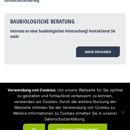
Datenschutzerklärung
BAUBIOLOGISCHE BERATUNG
Interesse an einer baubiologischen Untersuchung? Kontaktieren Sie
mich!
MEHR ERFAHREN
Verwendung von Cookies:
Um unsere Webseite für Sie optimal
Hinweis: Trotz zahlreicher Studien, die einen Zusammenhang zwischen
zu gestalten und fortlaufend verbessern zu können,
Elektrosmog und gesundheitlichen Problemen aufzeigen, ist es von der
verwenden wir Cookies. Durch die weitere Nutzung der
praktischen Schulmedizin bisher wissenschaftlich nicht anerkannt, dass
Elektrosmog und Erdstrahlen gesundheitliche Auswirkungen haben können.
Webseite stimmen Sie der Verwendung von Cookies zu.
Ähnliches galt auch über Jahrzehnte für die Akkupunktur und die
Weitere Informationen zu Cookies erhalten Sie in unserer
Homöopathie. Sie suchen einen Baubiologen? Baubiologe Baldermnn - Ihr
Datenschutzerklärung.
Spezialist für gesunden Schlaf!
OK
DATENSCHUTZERKLÄRUNG