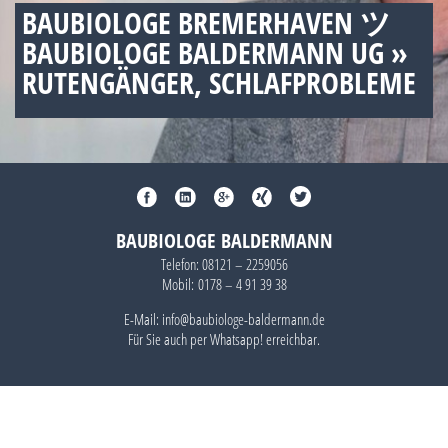
BAUBIOLOGE BREMERHAVEN ツ
BAUBIOLOGE BALDERMANN UG »
RUTENGÄNGER, SCHLAFPROBLEME
BAUBIOLOGE BALDERMANN
Telefon:
08121 – 2259056
Mobil:
0178 – 4 91 39 38
E-Mail: info@baubiologe-baldermann.de
Für Sie auch per
Whatsapp!
erreichbar.