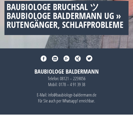
BAUBIOLOGE BRUCHSAL ツ
BAUBIOLOGE BALDERMANN UG »
RUTENGÄNGER, SCHLAFPROBLEME
BAUBIOLOGE BALDERMANN
Telefon:
08121 – 2259056
Mobil:
0178 – 4 91 39 38
E-Mail: info@baubiologe-baldermann.de
Für Sie auch per
Whatsapp!
erreichbar.