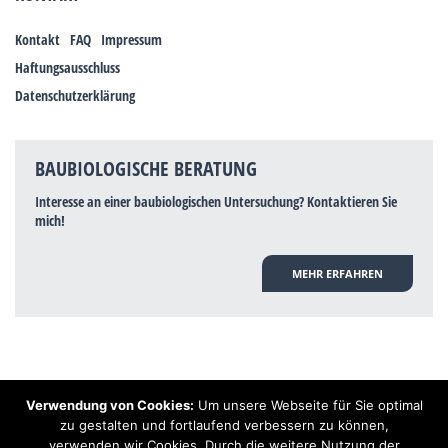
Kontakt
FAQ
Impressum
Haftungsausschluss
Datenschutzerklärung
BAUBIOLOGISCHE BERATUNG
Interesse an einer baubiologischen Untersuchung? Kontaktieren Sie
mich!
MEHR ERFAHREN
Verwendung von Cookies:
Um unsere Webseite für Sie optimal
Hinweis: Trotz zahlreicher Studien, die einen Zusammenhang zwischen
zu gestalten und fortlaufend verbessern zu können,
Elektrosmog und gesundheitlichen Problemen aufzeigen, ist es von der
verwenden wir Cookies. Durch die weitere Nutzung der
praktischen Schulmedizin bisher wissenschaftlich nicht anerkannt, dass