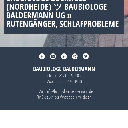
(NORDHEIDE) ツ BAUBIOLOGE
BALDERMANN UG »
RUTENGÄNGER, SCHLAFPROBLEME
BAUBIOLOGE BALDERMANN
Telefon:
08121 – 2259056
Mobil:
0178 – 4 91 39 38
E-Mail: info@baubiologe-baldermann.de
Für Sie auch per
Whatsapp!
erreichbar.