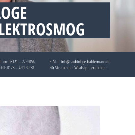
LOGE
ELEKTROSMOG
lefon:
08121 – 2259056
E-Mail: info@baubiologe-baldermann.de
bil:
0178 – 4 91 39 38
Für Sie auch per
Whatsapp!
erreichbar.