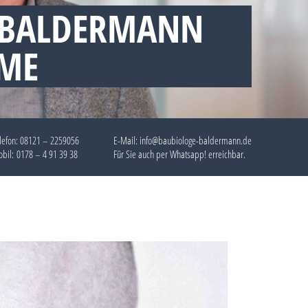
 BALDERMANN
EME
lefon:
08121 – 2259056
E-Mail: info@baubiologe-baldermann.de
bil:
0178 – 4 91 39 38
Für Sie auch per
Whatsapp!
erreichbar.